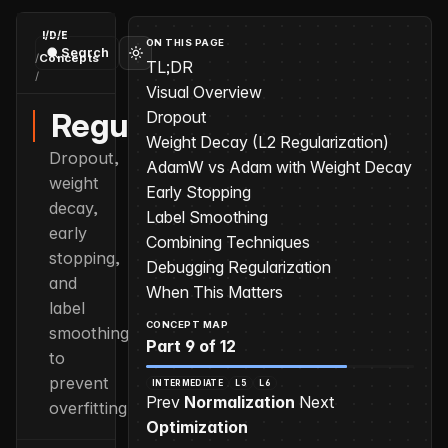
I/D/E
ON THIS PAGE
Search
/
Concepts
TL;DR
/
Regularization
Visual Overview
Regularization
Dropout
Weight Decay (L2 Regularization)
Dropout,
AdamW vs Adam with Weight Decay
weight
Early Stopping
decay,
Label Smoothing
early
Combining Techniques
stopping,
Debugging Regularization
and
When This Matters
label
CONCEPT MAP
smoothing
Part 9 of 12
to
prevent
INTERMEDIATE
L5
L6
Prev
Normalization
Next
overfitting
Optimization