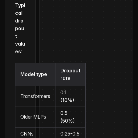
Typi
cal
dro
pou
t
valu
es
:
Dropout
Model type
rate
0.1
Transformers
(10%)
0.5
Older MLPs
(50%)
CNNs
0.25-0.5