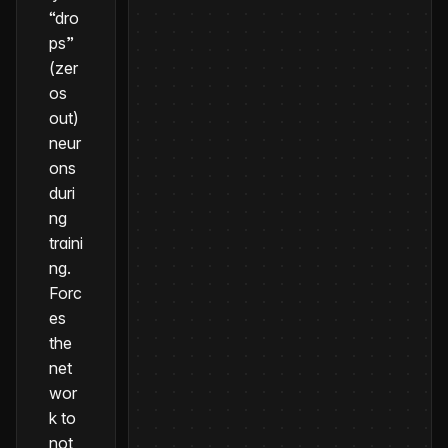
“dro
ps”
(zer
os
out)
neur
ons
duri
ng
traini
ng.
Forc
es
the
net
wor
k to
not