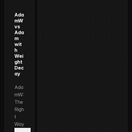
Ada
mW
vs
Ada
m
wit
h
Wei
ght
Dec
ay
Ada
mW:
The
Righ
t
Way
Expand