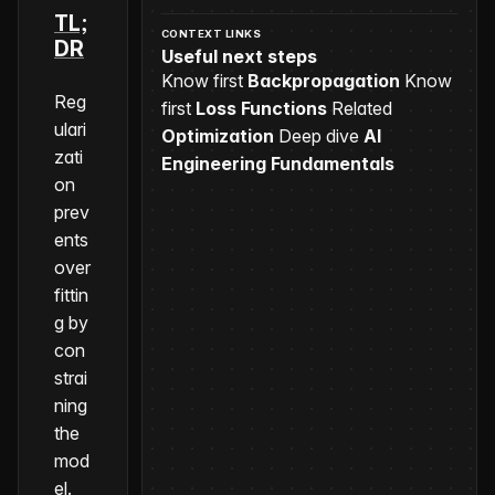
TL;
CONTEXT LINKS
DR
Useful next steps
Know first
Backpropagation
Know
Reg
first
Loss Functions
Related
ulari
Optimization
Deep dive
AI
zati
Engineering Fundamentals
on
prev
ents
over
fittin
g by
con
strai
ning
the
mod
el.