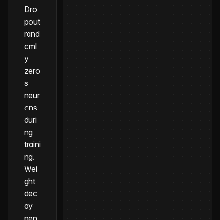
Dro
pout
rand
oml
y
zero
s
neur
ons
duri
ng
traini
ng.
Wei
ght
dec
ay
pen