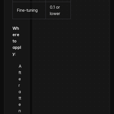
0.1 or
Fine-tuning
lower
Wh
ere
to
appl
y
:
A
ft
e
r
a
tt
e
n