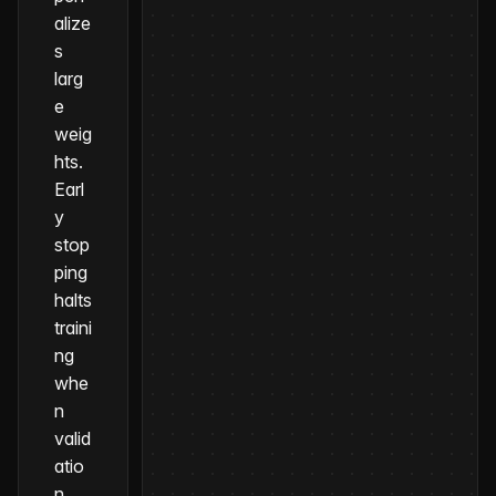
alize
s
larg
e
weig
hts.
Earl
y
stop
ping
halts
traini
ng
whe
n
valid
atio
n